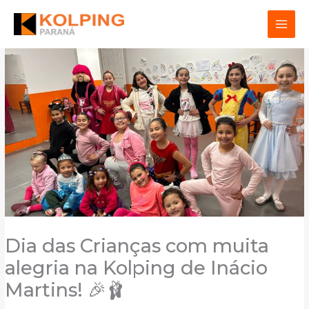
Ir
para
o
conteúdo
Dia das Crianças com muita
alegria na Kolping de Inácio
Martins! 🎉🩰