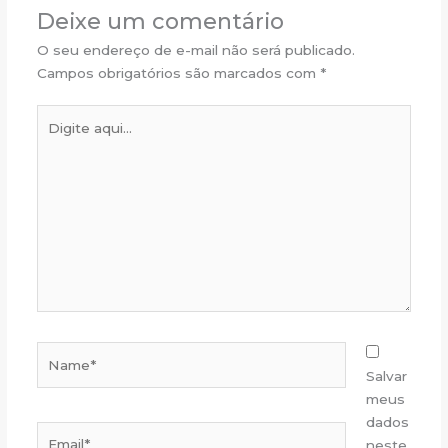
b
A
Deixe um comentário
o
p
O seu endereço de e-mail não será publicado.
o
p
Campos obrigatórios são marcados com
*
k
Digite
aqui...
Name*
Salvar
meus
dados
Email*
neste